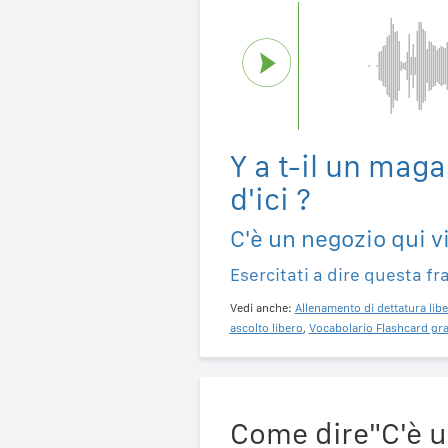
Y a t-il un mag
d'ici ?
C'è un negozio qui v
Esercitati a dire questa fr
Vedi anche:
Allenamento di dettatura libe
ascolto libero
,
Vocabolario Flashcard gra
Come dire"C'è un