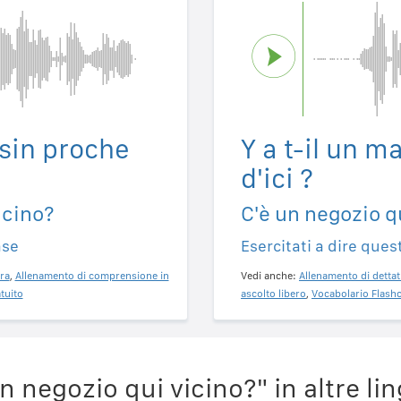
asin proche
Y a t-il un 
d'ici ?
icino?
C'è un negozio q
ase
Esercitati a dire ques
ra
,
Allenamento di comprensione in
Vedi anche:
Allenamento di dettat
tuito
ascolto libero
,
Vocabolario Flashc
 negozio qui vicino?" in altre li