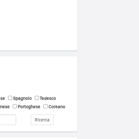
ese
Spagnolo
Tedesco
onese
Portoghese
Coreano
Ricerca