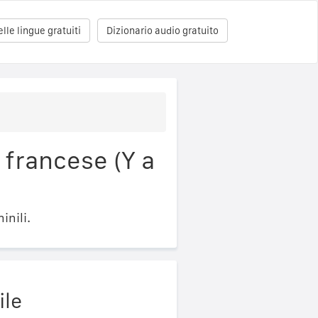
le lingue gratuiti
Dizionario audio gratuito
 francese (Y a
inili.
ile