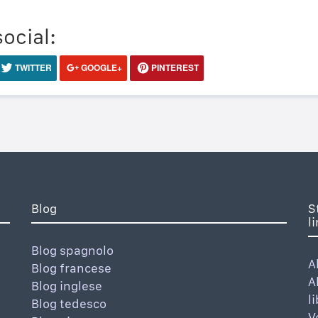
social:
TWITTER
GOOGLE+
PINTEREST
Blog
S
l
Blog spagnolo
A
Blog francese
A
Blog inglese
l
Blog tedesco
V