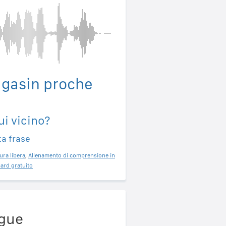
magasin proche
ui vicino?
ta frase
ura libera
,
Allenamento di comprensione in
ard gratuito
ngue