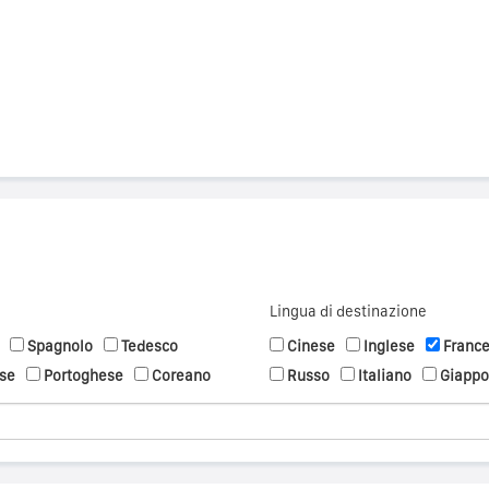
Lingua di destinazione
Spagnolo
Tedesco
Cinese
Inglese
Franc
se
Portoghese
Coreano
Russo
Italiano
Giapp