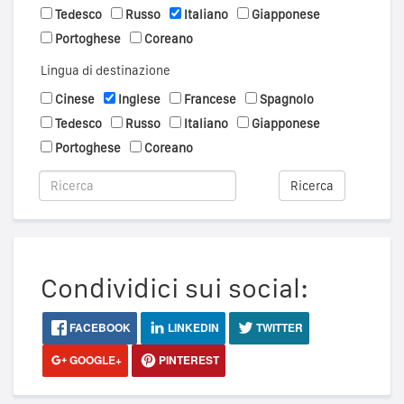
Tedesco
Russo
Italiano
Giapponese
Portoghese
Coreano
Lingua di destinazione
Cinese
Inglese
Francese
Spagnolo
Tedesco
Russo
Italiano
Giapponese
Portoghese
Coreano
Ricerca
Condividici sui social:
FACEBOOK
LINKEDIN
TWITTER
GOOGLE+
PINTEREST