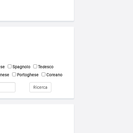
ese
Spagnolo
Tedesco
onese
Portoghese
Coreano
Ricerca