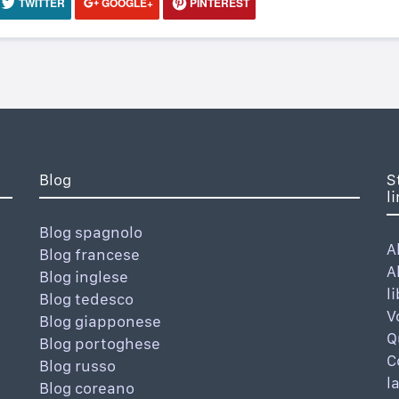
TWITTER
GOOGLE+
PINTEREST
Blog
S
l
Blog spagnolo
A
Blog francese
A
Blog inglese
l
Blog tedesco
V
Blog giapponese
Q
Blog portoghese
C
Blog russo
l
Blog coreano