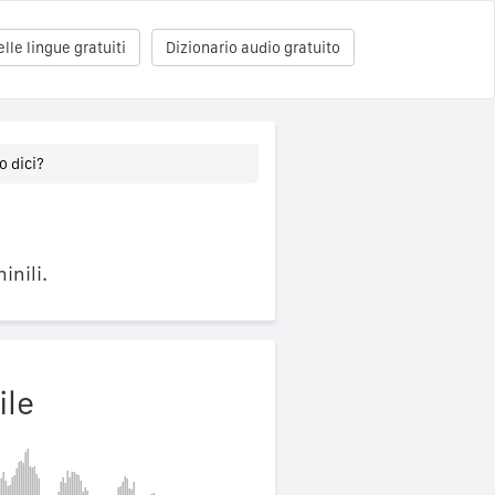
le lingue gratuiti
Dizionario audio gratuito
o dici?
inili.
ile