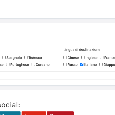
Lingua di destinazione
Spagnolo
Tedesco
Cinese
Inglese
Franc
se
Portoghese
Coreano
Russo
Italiano
Giapp
social: