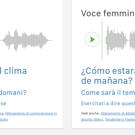
Voce femmin
l clima
¿Cómo estará
de mañana?
 domani?
Come sarà il te
ase
Esercitati a dire ques
ra
,
Allenamento di comprensione in
Vedi anche:
Allenamento di dettat
tuito
ascolto libero
,
Vocabolario Flashc