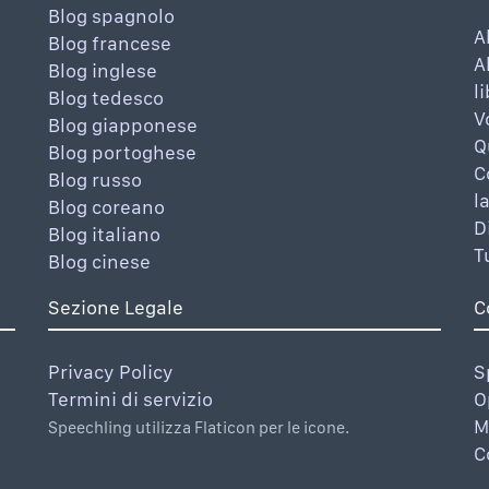
Blog spagnolo
A
Blog francese
A
Blog inglese
l
Blog tedesco
V
Blog giapponese
Q
Blog portoghese
C
Blog russo
l
Blog coreano
D
Blog italiano
T
Blog cinese
Sezione Legale
C
Privacy Policy
S
Termini di servizio
O
M
Speechling utilizza Flaticon per le icone.
C