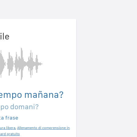
ile
tiempo mañana?
mpo domani?
ta frase
ura libera
,
Allenamento di comprensione in
ard gratuito