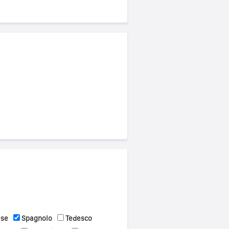
ese
Spagnolo
Tedesco