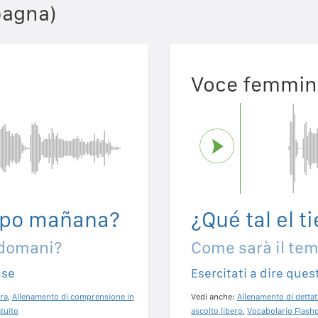
pagna)
Voce femmin
empo mañana?
¿Qué tal el 
 domani?
Come sarà il te
ase
Esercitati a dire ques
ra
,
Allenamento di comprensione in
Vedi anche:
Allenamento di dettat
tuito
ascolto libero
,
Vocabolario Flashc