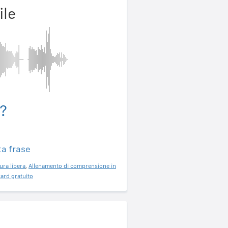
ile
?
ta frase
ura libera
,
Allenamento di comprensione in
ard gratuito