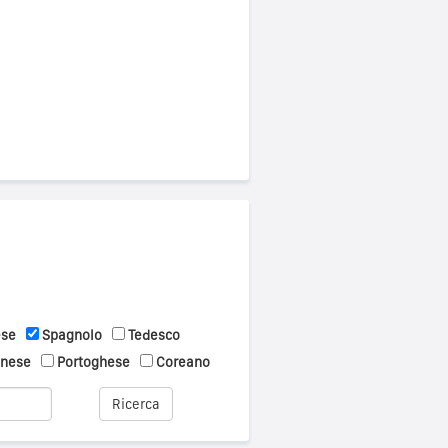
ese
Spagnolo
Tedesco
onese
Portoghese
Coreano
Ricerca