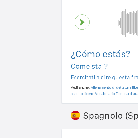
¿Cómo estás?
Come stai?
Esercitati a dire questa fr
Vedi anche:
Allenamento di dettatura libe
ascolto libero
,
Vocabolario Flashcard gra
Spagnolo (S