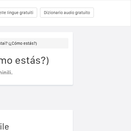
le lingue gratuiti
Dizionario audio gratuito
tai? (¿Cómo estás?)
mo estás?)
inili.
ile