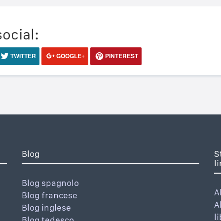
social:
TWITTER
GOOGLE+
PINTEREST
Blog
S
l
Blog spagnolo
A
Blog francese
A
Blog inglese
l
Blog tedesco