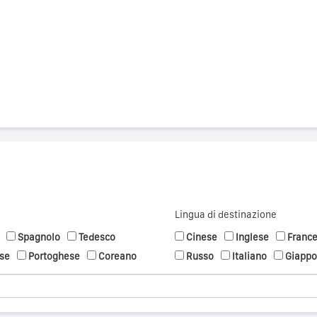
Lingua di destinazione
Spagnolo
Tedesco
Cinese
Inglese
Franc
se
Portoghese
Coreano
Russo
Italiano
Giapp