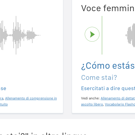
Voce femmin
¿Cómo estás
Come stai?
ase
Esercitati a dire ques
ra
,
Allenamento di comprensione in
Vedi anche:
Allenamento di dettat
tuito
ascolto libero
,
Vocabolario Flashc