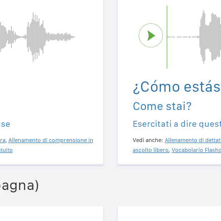
¿Cómo estás
Come stai?
ase
Esercitati a dire ques
ra
,
Allenamento di comprensione in
Vedi anche:
Allenamento di dettat
tuito
ascolto libero
,
Vocabolario Flashc
pagna)