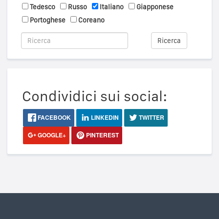
Tedesco
Russo
Italiano
Giapponese
Portoghese
Coreano
Ricerca
Condividici sui social:
FACEBOOK
LINKEDIN
TWITTER
GOOGLE+
PINTEREST