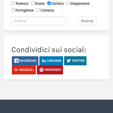
Tedesco
Russo
Italiano
Giapponese
Portoghese
Coreano
Ricerca
Condividici sui social:
FACEBOOK
LINKEDIN
TWITTER
GOOGLE+
PINTEREST