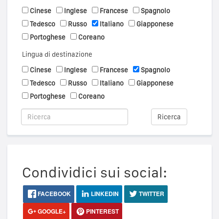
Cinese
Inglese
Francese
Spagnolo
Tedesco
Russo
Italiano
Giapponese
Portoghese
Coreano
Lingua di destinazione
Cinese
Inglese
Francese
Spagnolo
Tedesco
Russo
Italiano
Giapponese
Portoghese
Coreano
Ricerca
Condividici sui social:
FACEBOOK
LINKEDIN
TWITTER
GOOGLE+
PINTEREST