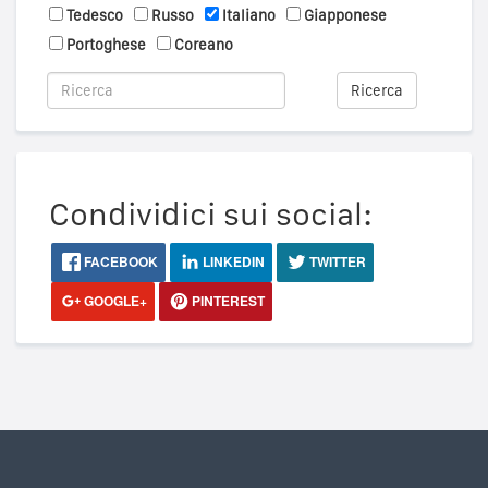
Tedesco
Russo
Italiano
Giapponese
Portoghese
Coreano
Ricerca
Condividici sui social:
FACEBOOK
LINKEDIN
TWITTER
GOOGLE+
PINTEREST