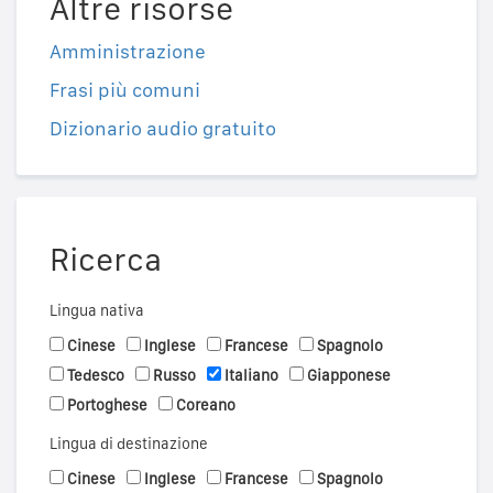
Altre risorse
Amministrazione
Frasi più comuni
Dizionario audio gratuito
Ricerca
Lingua nativa
Cinese
Inglese
Francese
Spagnolo
Tedesco
Russo
Italiano
Giapponese
Portoghese
Coreano
Lingua di destinazione
Cinese
Inglese
Francese
Spagnolo