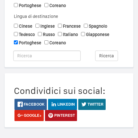
Portoghese
Coreano
Lingua di destinazione
Cinese
Inglese
Francese
Spagnolo
Tedesco
Russo
Italiano
Giapponese
Portoghese
Coreano
Ricerca
Condividici sui social:
FACEBOOK
LINKEDIN
TWITTER
GOOGLE+
PINTEREST