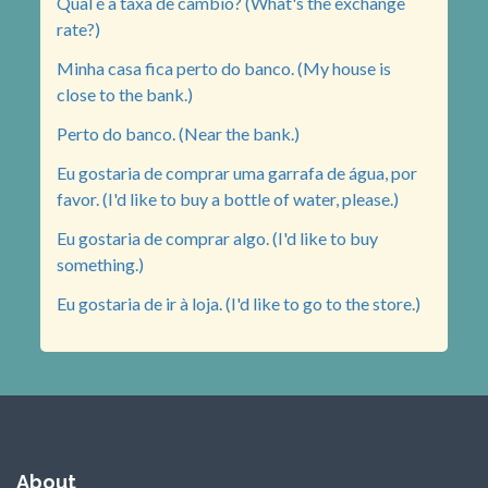
Qual é a taxa de câmbio? (What's the exchange
rate?)
Minha casa fica perto do banco. (My house is
close to the bank.)
Perto do banco. (Near the bank.)
Eu gostaria de comprar uma garrafa de água, por
favor. (I'd like to buy a bottle of water, please.)
Eu gostaria de comprar algo. (I'd like to buy
something.)
Eu gostaria de ir à loja. (I'd like to go to the store.)
About