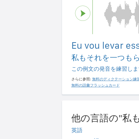
Eu vou levar e
私もそれを一つも
この例文の発音を練習しま
さらに参照:
無料のディクテーション練
無料の語彙フラッシュカード
他の言語の"私
英語