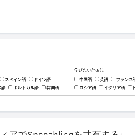
学びたい外国語
スペイン語
ドイツ語
中国語
英語
フランス
本語
ポルトガル語
韓国語
ロシア語
イタリア語
でSpeechlingを共有する: