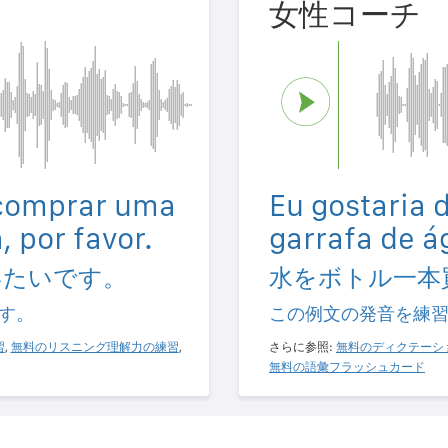
女性コーチ
 comprar uma
Eu gostaria
, por favor.
garrafa de ág
いたいです。
水をボトル一本
す。
この例文の発音を練
習
,
無料のリスニング理解力の練習
,
さらに参照:
無料のディクテーシ
無料の語彙フラッシュカード