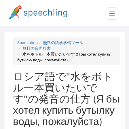
Toggle
navigati
Speechling
無料の語学学習ツール
無料の音声辞書
水をボトル一本買いたいです (Я бы хотел купить
бутылку воды, пожалуйста)
ロシア語で"水をボト
ル一本買いたいで
す"の発音の仕方 (Я бы
хотел купить бутылку
воды, пожалуйста)