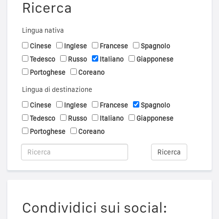
Ricerca
Lingua nativa
Cinese
Inglese
Francese
Spagnolo
Tedesco
Russo
Italiano
Giapponese
Portoghese
Coreano
Lingua di destinazione
Cinese
Inglese
Francese
Spagnolo
Tedesco
Russo
Italiano
Giapponese
Portoghese
Coreano
Ricerca
Condividici sui social: