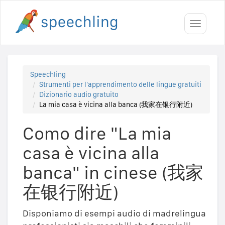
Toggle
navigati
Speechling
Strumenti per l'apprendimento delle lingue gratuiti
Dizionario audio gratuito
La mia casa è vicina alla banca (我家在银行附近)
Como dire "La mia
casa è vicina alla
banca" in cinese (我家
在银行附近)
Disponiamo di esempi audio di madrelingua