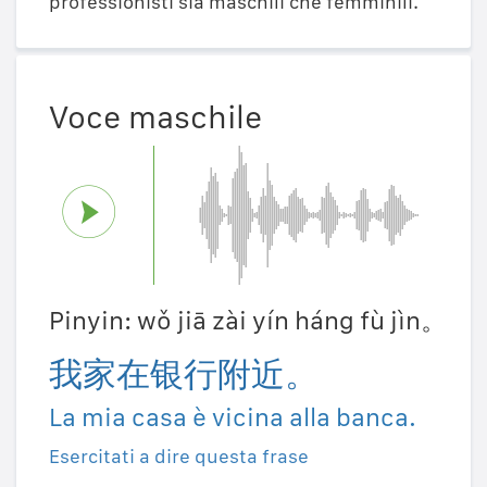
professionisti sia maschili che femminili.
Voce maschile
Pinyin: wǒ jiā zài yín háng fù jìn。
我家在银行附近。
La mia casa è vicina alla banca.
Esercitati a dire questa frase