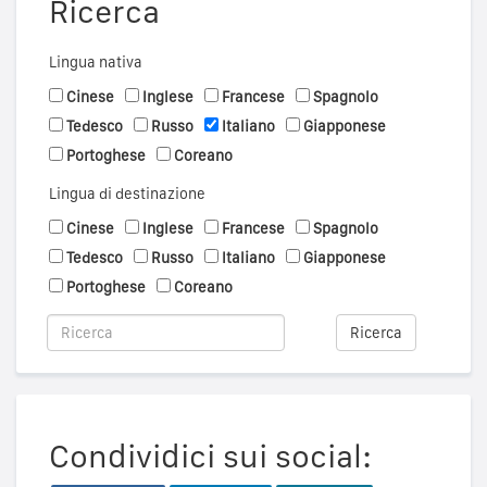
Ricerca
Lingua nativa
Cinese
Inglese
Francese
Spagnolo
Tedesco
Russo
Italiano
Giapponese
Portoghese
Coreano
Lingua di destinazione
Cinese
Inglese
Francese
Spagnolo
Tedesco
Russo
Italiano
Giapponese
Portoghese
Coreano
Ricerca
Condividici sui social: