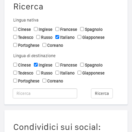
Ricerca
Lingua nativa
Cinese
Inglese
Francese
Spagnolo
Tedesco
Russo
Italiano
Giapponese
Portoghese
Coreano
Lingua di destinazione
Cinese
Inglese
Francese
Spagnolo
Tedesco
Russo
Italiano
Giapponese
Portoghese
Coreano
Ricerca
Condividici sui social: