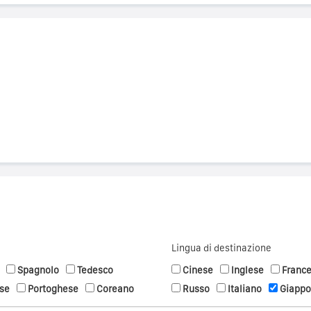
Lingua di destinazione
Spagnolo
Tedesco
Cinese
Inglese
Franc
se
Portoghese
Coreano
Russo
Italiano
Giapp