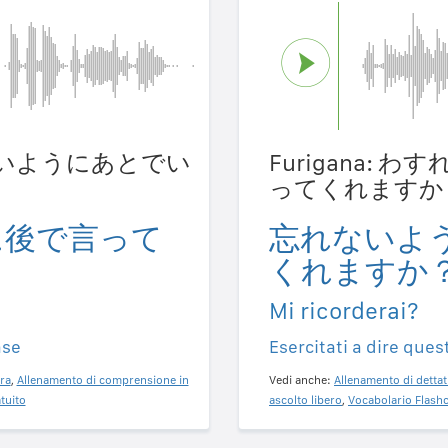
すれないようにあとでい
Furigana:
ってくれますか
に後で言って
忘れないよ
くれますか
Mi ricorderai?
ase
Esercitati a dire ques
ra
,
Allenamento di comprensione in
Vedi anche:
Allenamento di dettat
tuito
ascolto libero
,
Vocabolario Flashc