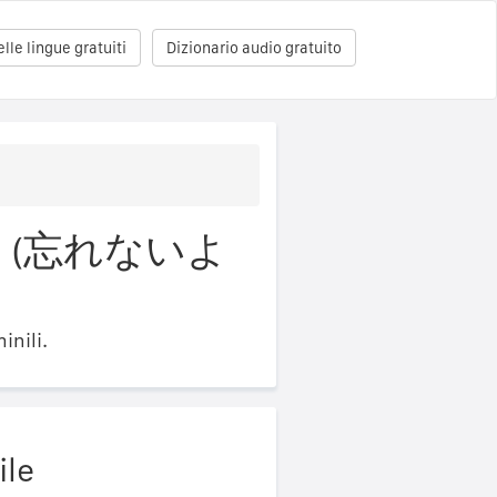
le lingue gratuiti
Dizionario audio gratuito
onese (忘れないよ
inili.
ile