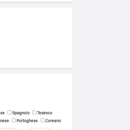
ese
Spagnolo
Tedesco
onese
Portoghese
Coreano