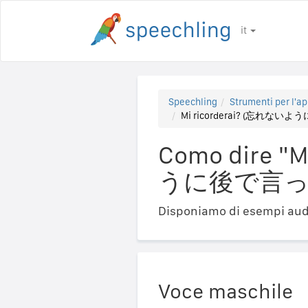
it
Speechling
Strumenti per l'ap
Mi ricorderai? (忘れ
Como dire "
うに後で言っ
Disponiamo di esempi audi
Voce maschile