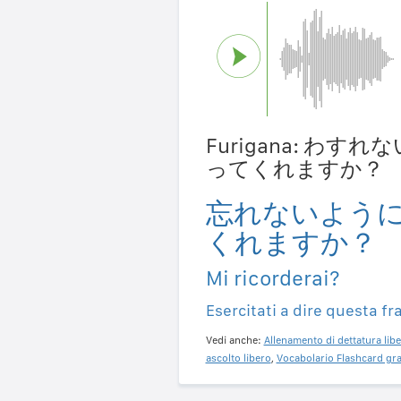
Furigana: わ
ってくれますか？
忘れないよう
くれますか？
Mi ricorderai?
Esercitati a dire questa fr
Vedi anche:
Allenamento di dettatura libe
ascolto libero
,
Vocabolario Flashcard gra