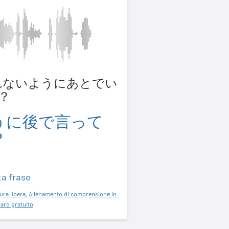
 わすれないようにあとでい
？
うに後で言って
？
ta frase
ura libera
,
Allenamento di comprensione in
ard gratuito