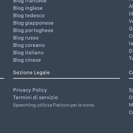
Blog francese
A
Blog inglese
l
Blog tedesco
V
Blog giapponese
Q
Blog portoghese
C
Blog russo
l
Blog coreano
D
Blog italiano
T
Blog cinese
Sezione Legale
C
Privacy Policy
S
Termini di servizio
O
M
Speechling utilizza Flaticon per le icone.
C