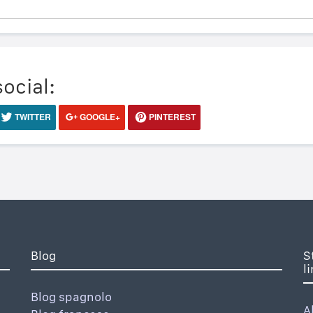
social:
TWITTER
GOOGLE+
PINTEREST
Blog
S
l
Blog spagnolo
A