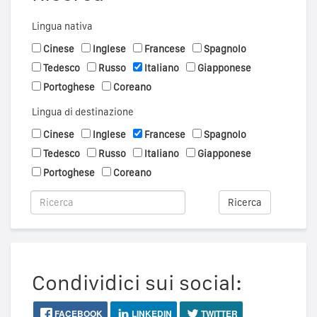
Lingua nativa
Cinese
Inglese
Francese
Spagnolo
Tedesco
Russo
Italiano
Giapponese
Portoghese
Coreano
Lingua di destinazione
Cinese
Inglese
Francese
Spagnolo
Tedesco
Russo
Italiano
Giapponese
Portoghese
Coreano
Ricerca
Condividici sui social:
FACEBOOK
LINKEDIN
TWITTER