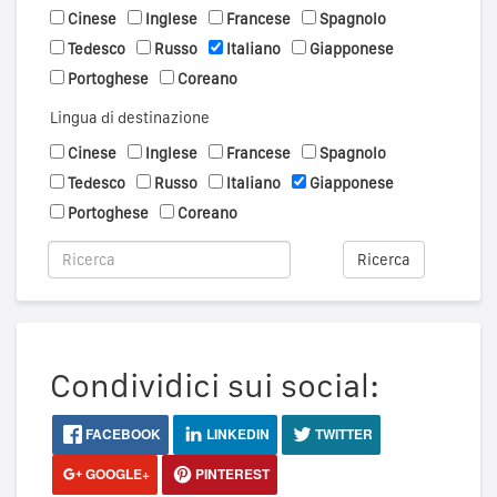
Cinese
Inglese
Francese
Spagnolo
Tedesco
Russo
Italiano
Giapponese
Portoghese
Coreano
Lingua di destinazione
Cinese
Inglese
Francese
Spagnolo
Tedesco
Russo
Italiano
Giapponese
Portoghese
Coreano
Ricerca
Condividici sui social:
FACEBOOK
LINKEDIN
TWITTER
GOOGLE+
PINTEREST