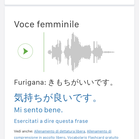
Voce femminile
Furigana: きもちがいいです。
気持ちが良いです。
Mi sento bene.
Esercitati a dire questa frase
Vedi anche:
Allenamento di dettatura libera
,
Allenamento di
comprensione in ascolto libero
,
Vocabolario Flashcard gratuito