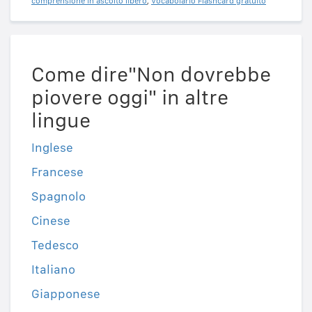
comprensione in ascolto libero
,
Vocabolario Flashcard gratuito
Come dire"Non dovrebbe
piovere oggi" in altre
lingue
Inglese
Francese
Spagnolo
Cinese
Tedesco
Italiano
Giapponese