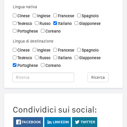
Lingua nativa
Cinese
Inglese
Francese
Spagnolo
Tedesco
Russo
Italiano
Giapponese
Portoghese
Coreano
Lingua di destinazione
Cinese
Inglese
Francese
Spagnolo
Tedesco
Russo
Italiano
Giapponese
Portoghese
Coreano
Ricerca
Condividici sui social:
FACEBOOK
LINKEDIN
TWITTER