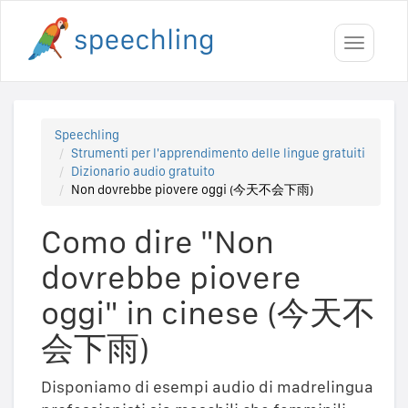
Toggle
navigati
Speechling
Strumenti per l'apprendimento delle lingue gratuiti
Dizionario audio gratuito
Non dovrebbe piovere oggi (今天不会下雨)
Como dire "Non
dovrebbe piovere
oggi" in cinese (今天不
会下雨)
Disponiamo di esempi audio di madrelingua