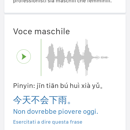
professionisti sia maschili che femminili.
Voce maschile
Pinyin: jīn tiān bú huì xià yǔ。
今天不会下雨。
Non dovrebbe piovere oggi.
Esercitati a dire questa frase