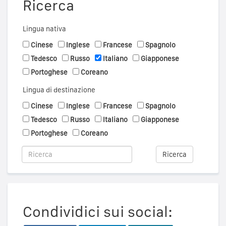
Ricerca
Lingua nativa
Cinese
Inglese
Francese
Spagnolo
Tedesco
Russo
Italiano
Giapponese
Portoghese
Coreano
Lingua di destinazione
Cinese
Inglese
Francese
Spagnolo
Tedesco
Russo
Italiano
Giapponese
Portoghese
Coreano
Ricerca
Condividici sui social: