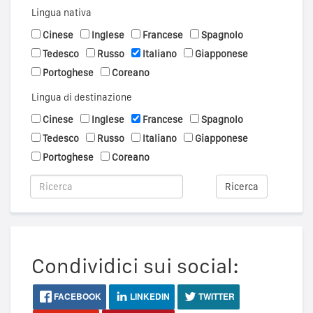
Lingua nativa
Cinese
Inglese
Francese
Spagnolo
Tedesco
Russo
Italiano
Giapponese
Portoghese
Coreano
Lingua di destinazione
Cinese
Inglese
Francese
Spagnolo
Tedesco
Russo
Italiano
Giapponese
Portoghese
Coreano
Ricerca
Condividici sui social:
FACEBOOK
LINKEDIN
TWITTER