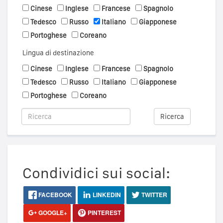
Cinese
Inglese
Francese
Spagnolo
Tedesco
Russo
Italiano
Giapponese
Portoghese
Coreano
Lingua di destinazione
Cinese
Inglese
Francese
Spagnolo
Tedesco
Russo
Italiano
Giapponese
Portoghese
Coreano
Ricerca
Condividici sui social:
FACEBOOK
LINKEDIN
TWITTER
GOOGLE+
PINTEREST