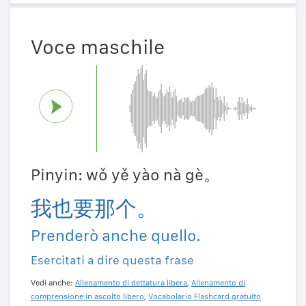
Voce maschile
Pinyin: wǒ yě yào nà gè。
我也要那个。
Prenderò anche quello.
Esercitati a dire questa frase
Vedi anche:
Allenamento di dettatura libera
,
Allenamento di
comprensione in ascolto libero
,
Vocabolario Flashcard gratuito