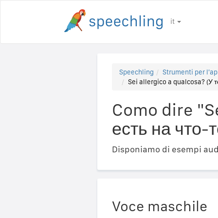
it
Speechling
Strumenti per l'ap
Sei allergico a qualcosa? (У 
Como dire "Se
есть на что-
Disponiamo di esempi audi
Voce maschile