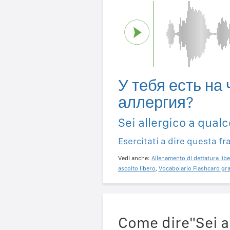
У тебя есть на 
аллергия?
Sei allergico a qual
Esercitati a dire questa fr
Vedi anche:
Allenamento di dettatura libe
ascolto libero
,
Vocabolario Flashcard gra
Come dire"Sei al