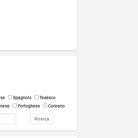
ese
Spagnolo
Tedesco
onese
Portoghese
Coreano
Ricerca