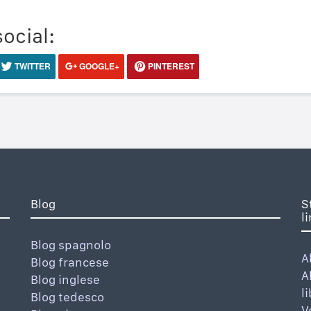
social:
TWITTER
GOOGLE+
PINTEREST
Blog
S
l
Blog spagnolo
A
Blog francese
A
Blog inglese
l
Blog tedesco
V