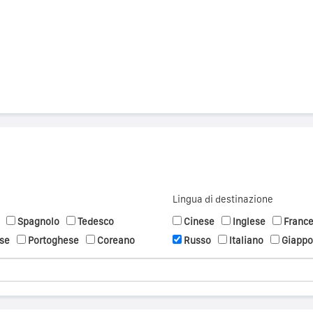
Lingua di destinazione
Spagnolo
Tedesco
Cinese
Inglese
Franc
se
Portoghese
Coreano
Russo
Italiano
Giapp