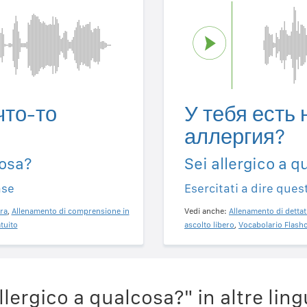
что-то
У тебя есть 
аллергия?
cosa?
Sei allergico a 
ase
Esercitati a dire ques
ra
,
Allenamento di comprensione in
Vedi anche:
Allenamento di dettat
tuito
ascolto libero
,
Vocabolario Flashc
lergico a qualcosa?" in altre lin