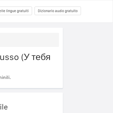
le lingue gratuiti
Dizionario audio gratuito
russo (У тебя
inili.
ile