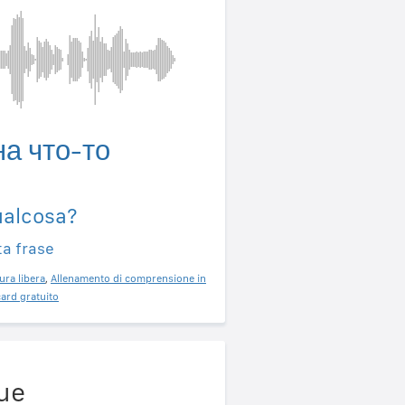
на что-то
qualcosa?
ta frase
ura libera
,
Allenamento di comprensione in
ard gratuito
gue