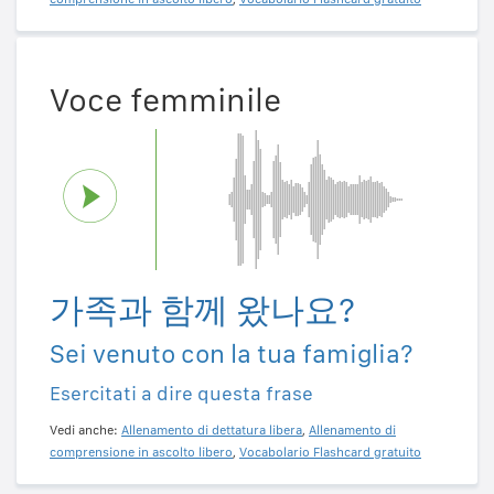
Voce femminile
가족과 함께 왔나요?
Sei venuto con la tua famiglia?
Esercitati a dire questa frase
Vedi anche:
Allenamento di dettatura libera
,
Allenamento di
comprensione in ascolto libero
,
Vocabolario Flashcard gratuito