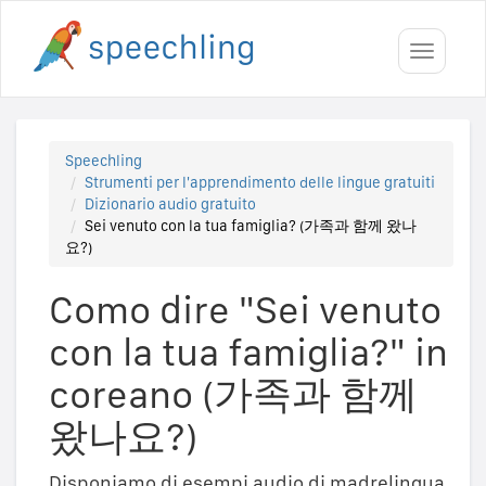
Toggle
navigati
Speechling
Strumenti per l'apprendimento delle lingue gratuiti
Dizionario audio gratuito
Sei venuto con la tua famiglia? (가족과 함께 왔나
요?)
Como dire "Sei venuto
con la tua famiglia?" in
coreano (가족과 함께
왔나요?)
Disponiamo di esempi audio di madrelingua