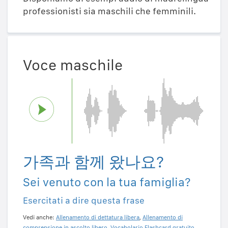
professionisti sia maschili che femminili.
Voce maschile
가족과 함께 왔나요?
Sei venuto con la tua famiglia?
Esercitati a dire questa frase
Vedi anche:
Allenamento di dettatura libera
,
Allenamento di
comprensione in ascolto libero
,
Vocabolario Flashcard gratuito