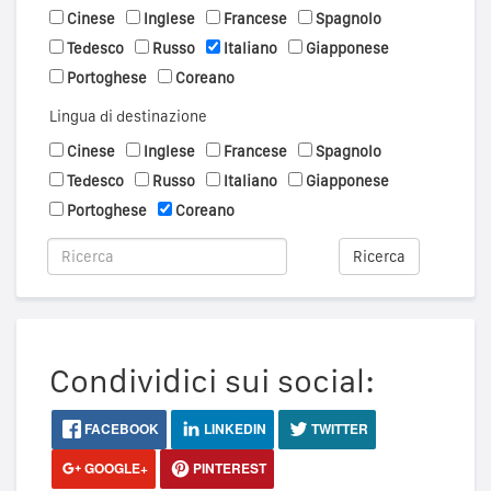
Cinese
Inglese
Francese
Spagnolo
Tedesco
Russo
Italiano
Giapponese
Portoghese
Coreano
Lingua di destinazione
Cinese
Inglese
Francese
Spagnolo
Tedesco
Russo
Italiano
Giapponese
Portoghese
Coreano
Ricerca
Condividici sui social:
FACEBOOK
LINKEDIN
TWITTER
GOOGLE+
PINTEREST