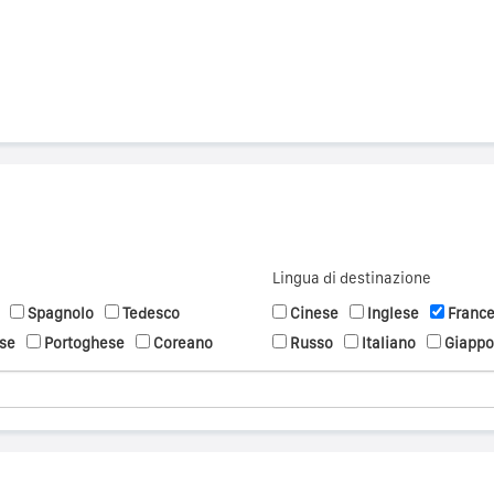
Lingua di destinazione
Spagnolo
Tedesco
Cinese
Inglese
Franc
se
Portoghese
Coreano
Russo
Italiano
Giapp