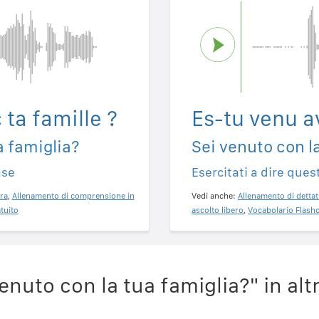
 ta famille ?
Es-tu venu av
a famiglia?
Sei venuto con l
ase
Esercitati a dire ques
ra
,
Allenamento di comprensione in
Vedi anche:
Allenamento di dettat
tuito
ascolto libero
,
Vocabolario Flashc
nuto con la tua famiglia?" in alt