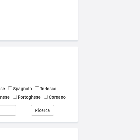
ese
Spagnolo
Tedesco
onese
Portoghese
Coreano
Ricerca