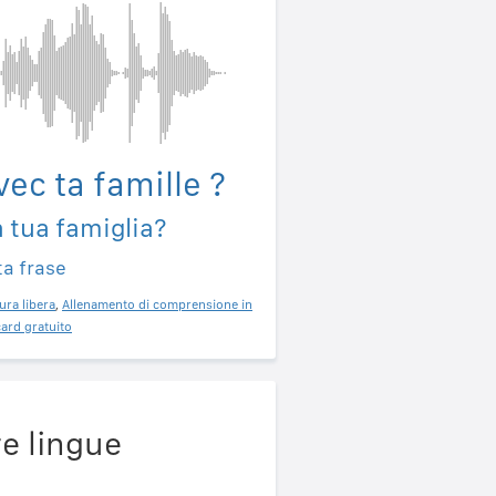
ec ta famille ?
a tua famiglia?
ta frase
ura libera
,
Allenamento di comprensione in
ard gratuito
re lingue