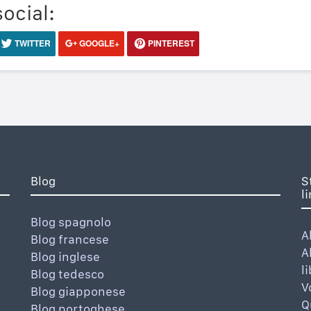
social:
TWITTER
GOOGLE+
PINTEREST
Blog
S
l
Blog spagnolo
A
Blog francese
A
Blog inglese
l
Blog tedesco
V
Blog giapponese
Q
Blog portoghese