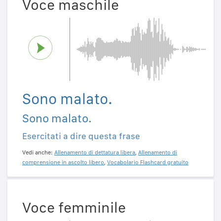
Voce maschile
Sono malato.
Sono malato.
Esercitati a dire questa frase
Vedi anche:
Allenamento di dettatura libera
,
Allenamento di
comprensione in ascolto libero
,
Vocabolario Flashcard gratuito
Voce femminile