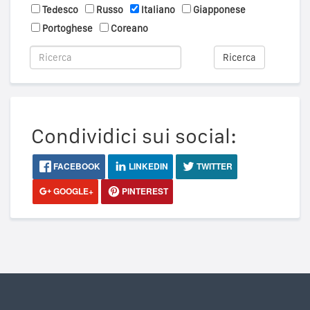
Tedesco
Russo
Italiano
Giapponese
Portoghese
Coreano
Ricerca
Condividici sui social:
FACEBOOK
LINKEDIN
TWITTER
GOOGLE+
PINTEREST