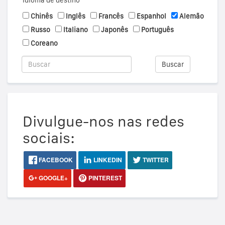
Idioma de destino
Chinês
Inglês
Francês
Espanhol
Alemão
Russo
Italiano
Japonês
Português
Coreano
Buscar
Divulgue-nos nas redes
sociais:
FACEBOOK
LINKEDIN
TWITTER
GOOGLE+
PINTEREST