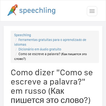
Toggle
navigati
Speechling
Ferramentas gratuitas para o aprendizado de
idiomas
Dicionário em áudio gratuito
Como se escreve a palavra? (Как пишется это
слово?)
Como dizer "Como se
escreve a palavra?"
em russo (Как
пишется это слово?)