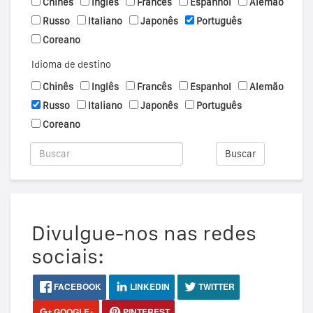
Chinês
Inglês
Francês
Espanhol
Alemão
Russo
Italiano
Japonês
Português
Coreano
Idioma de destino
Chinês
Inglês
Francês
Espanhol
Alemão
Russo
Italiano
Japonês
Português
Coreano
Buscar
Divulgue-nos nas redes
sociais:
FACEBOOK
LINKEDIN
TWITTER
GOOGLE+
PINTEREST