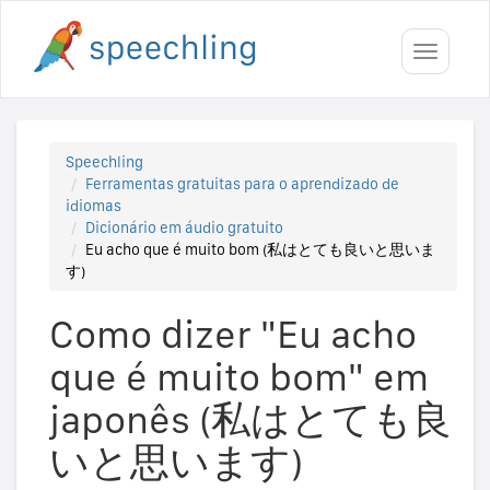
Toggle
navigati
Speechling
Ferramentas gratuitas para o aprendizado de
idiomas
Dicionário em áudio gratuito
Eu acho que é muito bom (私はとても良いと思いま
す)
Como dizer "Eu acho
que é muito bom" em
japonês (私はとても良
いと思います)