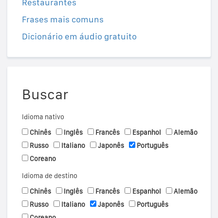
Restaurantes
Frases mais comuns
Dicionário em áudio gratuito
Buscar
Idioma nativo
Chinês
Inglês
Francês
Espanhol
Alemão
Russo
Italiano
Japonês
Português
Coreano
Idioma de destino
Chinês
Inglês
Francês
Espanhol
Alemão
Russo
Italiano
Japonês
Português
Coreano