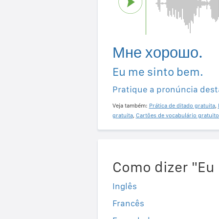
Мне хорошо.
Eu me sinto bem.
Pratique a pronúncia dest
Veja também:
Prática de ditado gratuita
,
gratuita
,
Cartões de vocabulário gratuito
Como dizer "Eu
Inglês
Francês