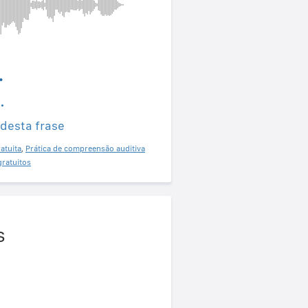
.
.
 desta frase
atuita
,
Prática de compreensão auditiva
gratuitos
s