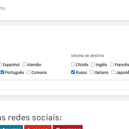
ito
Idioma de destino
Espanhol
Alemão
Chinês
Inglês
Francês
Português
Coreano
Russo
Italiano
Japon
s redes sociais: