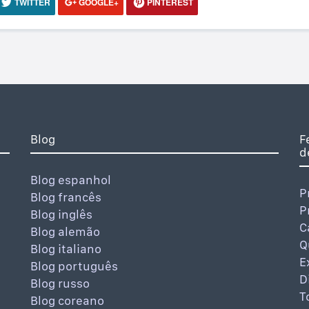
TWITTER
GOOGLE+
PINTEREST
Blog
F
d
Blog espanhol
P
Blog francês
P
Blog inglês
C
Blog alemão
Q
Blog italiano
E
Blog português
D
Blog russo
T
Blog coreano