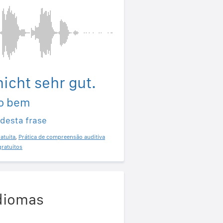
nicht sehr gut.
to bem
 desta frase
atuita
,
Prática de compreensão auditiva
gratuitos
idiomas