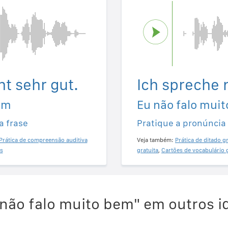
ht sehr gut.
Ich spreche 
em
Eu não falo mui
a frase
Pratique a pronúncia
Prática de compreensão auditiva
Veja também:
Prática de ditado gr
s
gratuita
,
Cartões de vocabulário 
não falo muito bem" em outros 