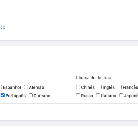
ito
Idioma de destino
Espanhol
Alemão
Chinês
Inglês
Francês
Português
Coreano
Russo
Italiano
Japon