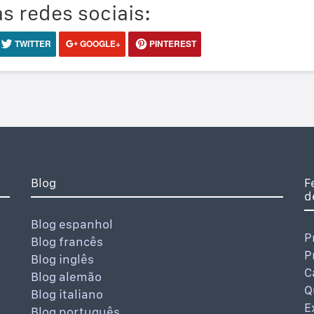
s redes sociais:
TWITTER
GOOGLE+
PINTEREST
Blog
F
d
Blog espanhol
P
Blog francês
P
Blog inglês
C
Blog alemão
Q
Blog italiano
E
Blog português