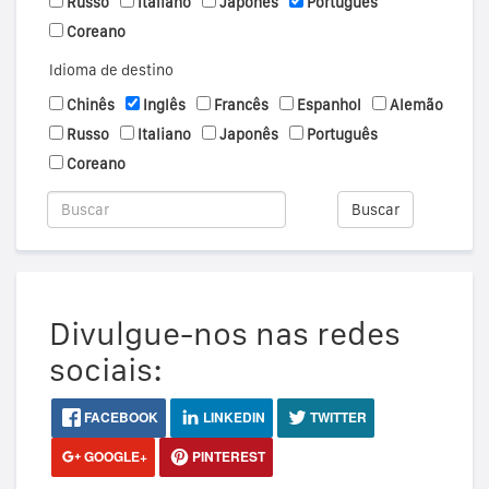
Russo
Italiano
Japonês
Português
Coreano
Idioma de destino
Chinês
Inglês
Francês
Espanhol
Alemão
Russo
Italiano
Japonês
Português
Coreano
Buscar
Divulgue-nos nas redes
sociais:
FACEBOOK
LINKEDIN
TWITTER
GOOGLE+
PINTEREST