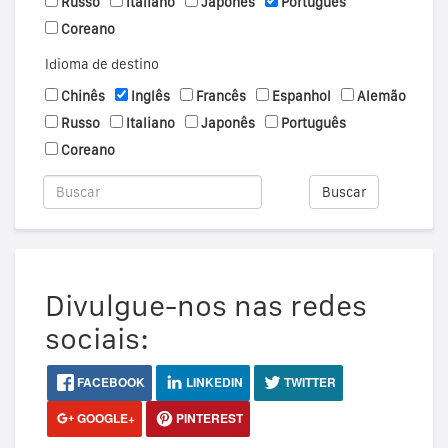
Russo
Italiano
Japonês
Português
Coreano
Idioma de destino
Chinês
Inglês
Francês
Espanhol
Alemão
Russo
Italiano
Japonês
Português
Coreano
Buscar
Divulgue-nos nas redes
sociais:
FACEBOOK
LINKEDIN
TWITTER
GOOGLE+
PINTEREST