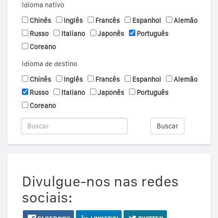
Idioma nativo
Chinês
Inglês
Francês
Espanhol
Alemão
Russo
Italiano
Japonês
Português
Coreano
Idioma de destino
Chinês
Inglês
Francês
Espanhol
Alemão
Russo
Italiano
Japonês
Português
Coreano
Buscar
Divulgue-nos nas redes
sociais: