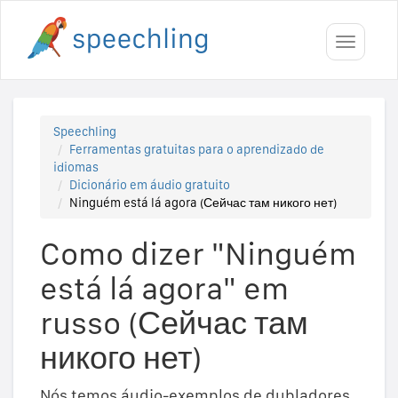
Toggle
navigati
Speechling
Ferramentas gratuitas para o aprendizado de
idiomas
Dicionário em áudio gratuito
Ninguém está lá agora (Сейчас там никого нет)
Como dizer "Ninguém
está lá agora" em
russo (Сейчас там
никого нет)
Nós temos áudio-exemplos de dubladores