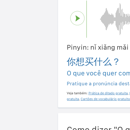
Pinyin: nǐ xiǎng m
你想买什么？
O que você quer co
Pratique a pronúncia dest
Veja também:
Prática de ditado gratuita
,
gratuita
,
Cartões de vocabulário gratuito
Como dizer "O 