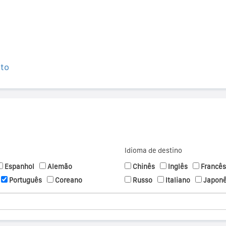
ito
Idioma de destino
Espanhol
Alemão
Chinês
Inglês
Francês
Português
Coreano
Russo
Italiano
Japon