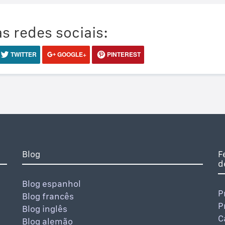
s redes sociais:
TWITTER
GOOGLE+
PINTEREST
Blog
F
d
Blog espanhol
P
Blog francês
P
Blog inglês
C
Blog alemão