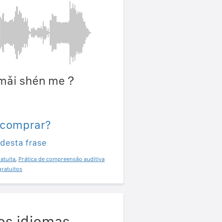
g mǎi shén me？
？
 comprar?
 desta frase
atuita
,
Prática de compreensão auditiva
gratuitos
os idiomas