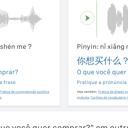
ǎi shén me？
Pinyin: nǐ xiǎn
你想买什么
mprar?
O que você quer
a frase
Pratique a pronúncia
Prática de compreensão auditiva
Veja também:
Prática de ditado gr
s
gratuita
,
Cartões de vocabulário 
que você quer comprar?" em outr