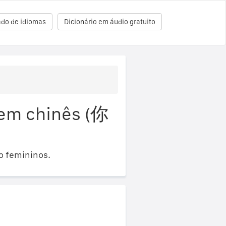
ado de idiomas
Dicionário em áudio gratuito
 em chinês (你
o femininos.