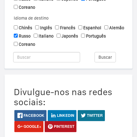
Coreano
Idioma de destino
Chinês
Inglês
Francês
Espanhol
Alemão
Russo
Italiano
Japonês
Português
Coreano
Buscar
Divulgue-nos nas redes
sociais:
FACEBOOK
LINKEDIN
TWITTER
GOOGLE+
PINTEREST