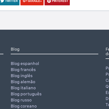
TWITTER
GOOGLE+
PINTEREST
Blog
F
d
Blog espanhol
P
Blog francês
P
Blog inglês
C
Blog alemão
Q
Blog italiano
E
Blog português
D
Blog russo
T
Blog coreano