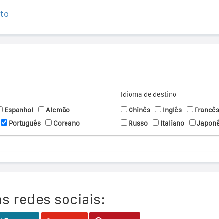
ito
Idioma de destino
Espanhol
Alemão
Chinês
Inglês
Francês
Português
Coreano
Russo
Italiano
Japon
s redes sociais: