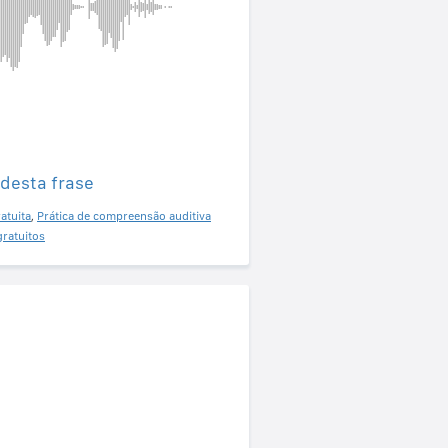
 desta frase
atuita
,
Prática de compreensão auditiva
gratuitos