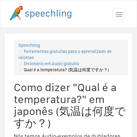
Toggle
navigati
Speechling
Ferramentas gratuitas para o aprendizado de
idiomas
Dicionário em áudio gratuito
Qual é a temperatura? (気温は何度ですか？)
Como dizer "Qual é a
temperatura?" em
japonês (気温は何度で
すか？)
Nós temos áudio-exemplos de dubladores