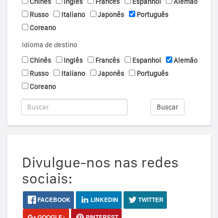
Chinês
Inglês
Francês
Espanhol
Alemão
Russo
Italiano
Japonês
Português
Coreano
Idioma de destino
Chinês
Inglês
Francês
Espanhol
Alemão
Russo
Italiano
Japonês
Português
Coreano
Buscar
Divulgue-nos nas redes
sociais:
FACEBOOK
LINKEDIN
TWITTER
GOOGLE+
PINTEREST