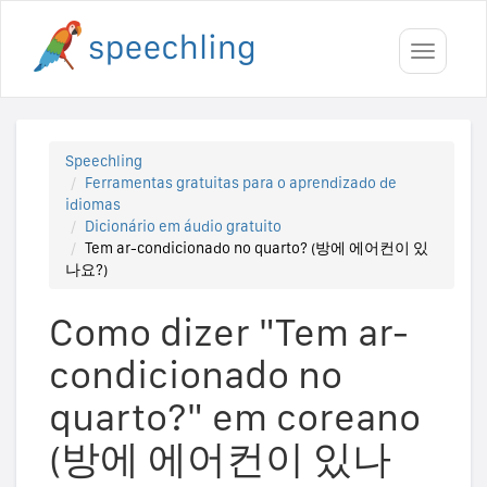
Toggle
navigati
Speechling
Ferramentas gratuitas para o aprendizado de
idiomas
Dicionário em áudio gratuito
Tem ar-condicionado no quarto? (방에 에어컨이 있
나요?)
Como dizer "Tem ar-
condicionado no
quarto?" em coreano
(방에 에어컨이 있나