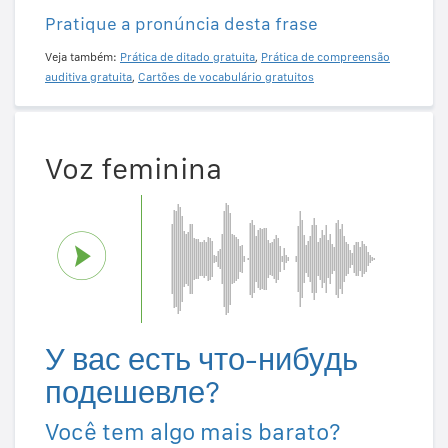
Pratique a pronúncia desta frase
Veja também:
Prática de ditado gratuita
,
Prática de compreensão
auditiva gratuita
,
Cartões de vocabulário gratuitos
Voz feminina
У вас есть что-нибудь
подешевле?
Você tem algo mais barato?