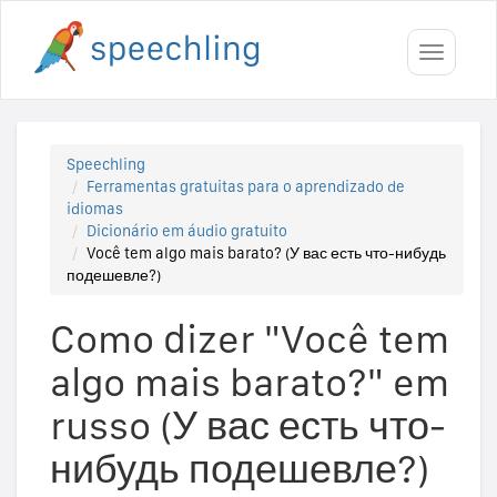
Toggle
navigati
Speechling
Ferramentas gratuitas para o aprendizado de
idiomas
Dicionário em áudio gratuito
Você tem algo mais barato? (У вас есть что-нибудь
подешевле?)
Como dizer "Você tem
algo mais barato?" em
russo (У вас есть что-
нибудь подешевле?)