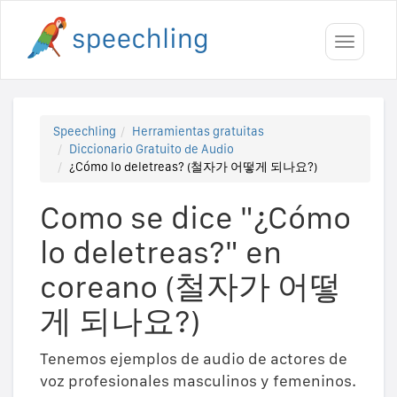
Toggle
navigati
Speechling
Herramientas gratuitas
Diccionario Gratuito de Audio
¿Cómo lo deletreas? (철자가 어떻게 되나요?)
Como se dice "¿Cómo
lo deletreas?" en
coreano (철자가 어떻
게 되나요?)
Tenemos ejemplos de audio de actores de
voz profesionales masculinos y femeninos.