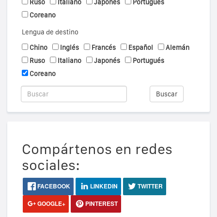
Ruso
Italiano
Japonés
Portugués
Coreano
Lengua de destino
Chino
Inglés
Francés
Español
Alemán
Ruso
Italiano
Japonés
Portugués
Coreano
Buscar
Compártenos en redes
sociales:
FACEBOOK
LINKEDIN
TWITTER
GOOGLE+
PINTEREST