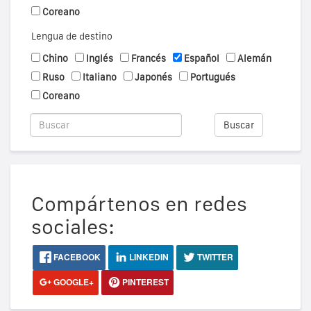
Coreano
Lengua de destino
Chino
Inglés
Francés
Español
Alemán
Ruso
Italiano
Japonés
Portugués
Coreano
Buscar
Compártenos en redes
sociales:
FACEBOOK
LINKEDIN
TWITTER
GOOGLE+
PINTEREST