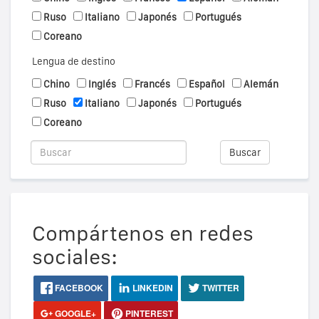
Ruso
Italiano
Japonés
Portugués
Coreano
Lengua de destino
Chino
Inglés
Francés
Español
Alemán
Ruso
Italiano
Japonés
Portugués
Coreano
Buscar
Compártenos en redes
sociales:
FACEBOOK
LINKEDIN
TWITTER
GOOGLE+
PINTEREST