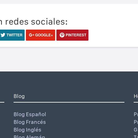
 redes sociales:
TWITTER
GOOGLE+
PINTEREST
Blog
H
Blog Español
P
Blog Francés
P
Blog Inglés
G
Blog Alemán
T