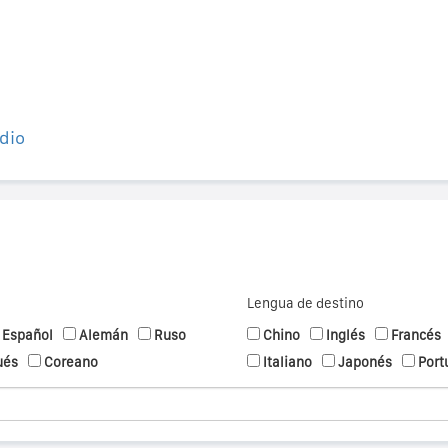
dio
Lengua de destino
Español
Alemán
Ruso
Chino
Inglés
Francés
ués
Coreano
Italiano
Japonés
Port