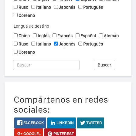
Ruso
Italiano
Japonés
Portugués
Coreano
Lengua de destino
Chino
Inglés
Francés
Español
Alemán
Ruso
Italiano
Japonés
Portugués
Coreano
Buscar
Compártenos en redes
sociales:
FACEBOOK
LINKEDIN
TWITTER
GOOGLE+
PINTEREST