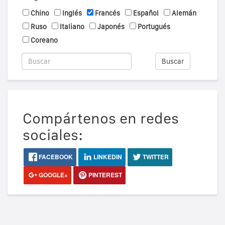
Chino
Inglés
Francés
Español
Alemán
Ruso
Italiano
Japonés
Portugués
Coreano
Buscar
Compártenos en redes
sociales:
FACEBOOK
LINKEDIN
TWITTER
GOOGLE+
PINTEREST